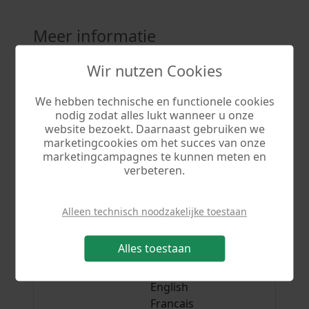
Meer informatie
Wir nutzen Cookies
Programma
Agenda 3
We hebben technische en functionele cookies
Versie
3.63
nodig zodat alles lukt wanneer u onze
website bezoekt. Daarnaast gebruiken we
Bestand
termin3.exe
marketingcookies om het succes van onze
marketingcampagnes te kunnen meten en
Grootte
17.3 MB
verbeteren.
Besturingssysteem
Windows 7, Windows
8, Windows 10,
Alleen technisch noodzakelijke toestaan
Windows 11
Alles toestaan
Talen
Deutsch
Nederlands
English
Francais